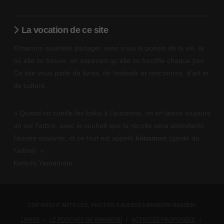
La vocation de ce site
Kimamori souhaite partager avec vous la poésie de la vie, là
où elle se trouve, en espérant qu’elle se fructifie chaque jour.
Ce site vous parle de livres, de festivals et rencontres, d’art et
de culture.
« Quand on cueille les kakis à l’automne, on en laisse toujours
un sur l’arbre, avec le souhait que la récolte sera abondante
l’année suivante, et ce fruit est appelé
kimamori
(garde de
l’arbre). »
Kenichi Yamamoto
COPYRIGHT ARTICLES, PHOTOS & AUDIOS KIMAMORI-NASSERI
LIVRES
LE PODCAST DE KIMAMORI
ACTIVITÉS PROPOSÉES