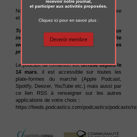
recevoir notre journal,
et participer aux activités proposées.
Nous vous souhaitons une écoute savoureuse
et espérons que ce projet saura vous ravir.
Cliquez ici pour en savoir plus :
Tous droits réservés. Se référer aux
indications de chaque épisode sur le site
web du podcast pour les références
précises et droits sonores.
Le podcast de Kimamori est
diffusé depuis le
14 mars
, il est accessible sur toutes les
plate-formes du marché (Apple Podcast,
Spotify, Deezer, YouTube etc.) mais aussi par
ce lien RSS à renseigner sur les autres
applications de votre choix :
https://feeds.podcastics.com/podcastics/podcasts