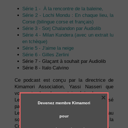
Série 1 - À la rencontre de la baleine,
Série 2 - Lochi Mondu : En chaque lieu, la
Corse (bilingue corse et français)
Série 3 - Sorj Chalandon par Audiolib
Série 4 - Milan Kundera (avec un extrait lu
en tchèque)
Série 5 - J'aime la neige
Série 6 - Gilles Zerlini
Série 7 - Glaçant à souhait par Audiolib
Série 8 - Italo Calvino
Ce podcast est conçu par la directrice de
Kimamori Association, Yassi Nasseri que
vous entendrez dans certains épisodes.
×
Le générique de notre podcast est composé
Devenez membre Kimamori
par Jean-Pierre Marcellesi pour Kimamori.
Le podcast de Kimamori existe grâce au
pour
soutien de la Collectivité de Corse et de la
Communauté des Communes de Sud-Corse.