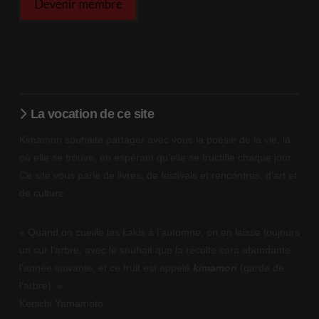
La vocation de ce site
Kimamori souhaite partager avec vous la poésie de la vie, là
où elle se trouve, en espérant qu’elle se fructifie chaque jour.
Ce site vous parle de livres, de festivals et rencontres, d’art et
de culture.
« Quand on cueille les kakis à l’automne, on en laisse toujours
un sur l’arbre, avec le souhait que la récolte sera abondante
l’année suivante, et ce fruit est appelé
kimamori
(garde de
l’arbre). »
Kenichi Yamamoto