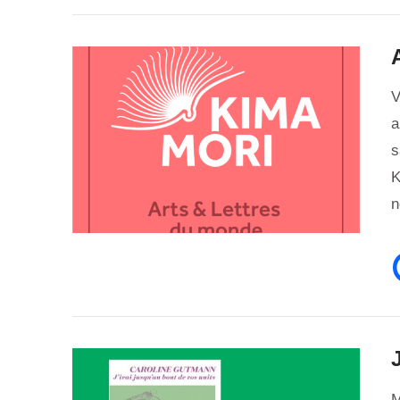
V
a
s
K
VIEW POST
n
M