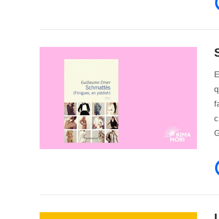
E
q
f
c
G
VIEW POST
L