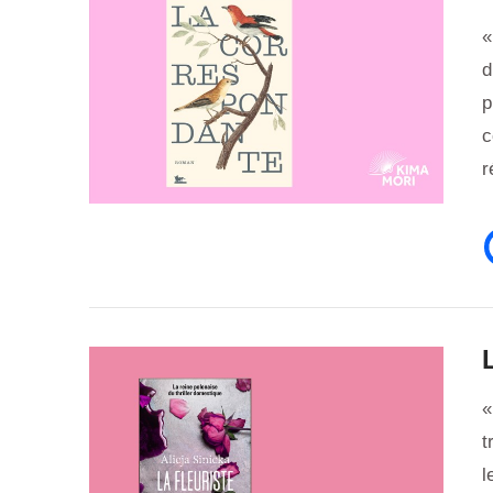
«
d
p
c
r
L
«
t
l