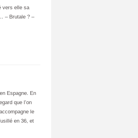
é vers elle sa
r… – Brutale ? –
é en Espagne. En
regard que l’on
 accompagne le
sillé en 36, et