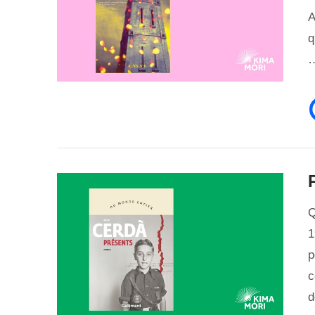
A
q
VIEW POST
Q
1
p
c
d
VIEW POST