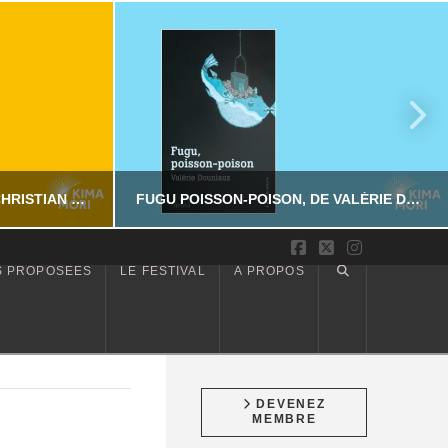
SUR LES PAS DE DAZAI, DE CHRISTIAN MERLHIOT
FUGU POISSON-POISON, DE VALÉRIE DOUNIAUX
Facebook
X
Instagram
S PROPOSÉES
LE FESTIVAL
À PROPOS
YASSI NASSERI
CTION
LITTÉRATURE NON-FICTION
6
JUILLET 17, 2026
DEVENEZ
MEMBRE