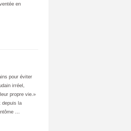
nventée en
ains pour éviter
dain irréel,
leur propre vie.»
 depuis la
fantôme …