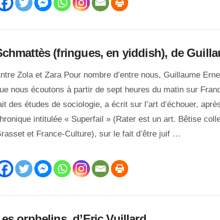
Schmattès (fringues, en yiddish), de Guill
ntre Zola et Zara Pour nombre d’entre nous, Guillaume Erne
ue nous écoutons à partir de sept heures du matin sur France
ait des études de sociologie, a écrit sur l’art d’échouer, aprè
hronique intitulée « Superfail » (Rater est un art. Bêtise coll
rasset et France-Culture), sur le fait d’être juif …
es orphelins, d’Eric Vuillard