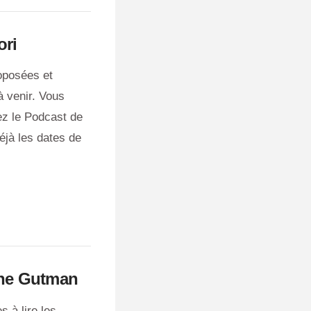
ori
roposées et
à venir. Vous
ez le Podcast de
éjà les dates de
line Gutman
 à lire les