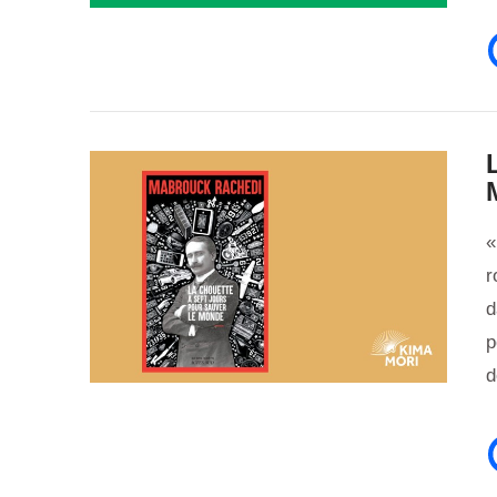
«
r
d
p
VIEW POST
d