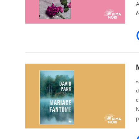
A
é
VIEW POST
«
d
c
N
p
VIEW POST