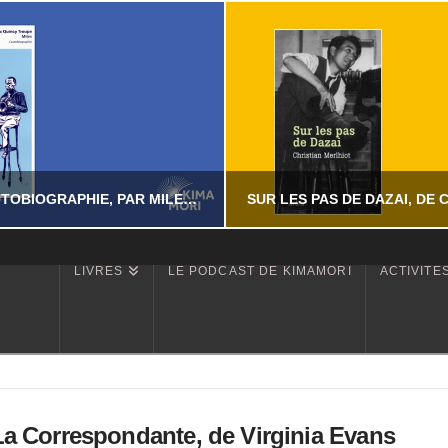
MILES – L’AUTOBIOGRAPHIE, PAR MILES DAVIS AVEC QUINCY TROUPE
LIVRES
LE PODCAST DE KIMAMORI
ACTIVITÉ
YASSI NASSERI
YASSI NASSERI
ÉRATURE NON-FICTION
LITTÉRATURE NON-FI
JUILLET 24, 2026
JUILLET 24, 202
La Correspondante, de Virginia Evans