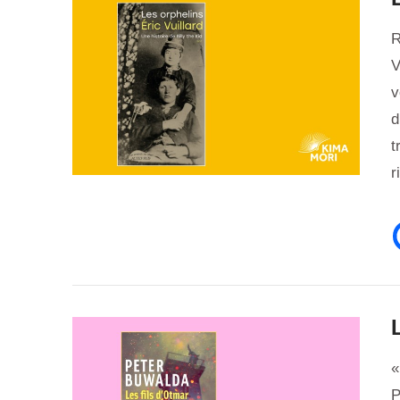
R
V
v
d
t
VIEW POST
r
«
P