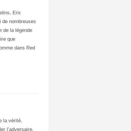
lins, Eric
rmi de nombreuses
ie de la légende
ire que
 comme dans Red
 la vérité.
er l’adversaire.