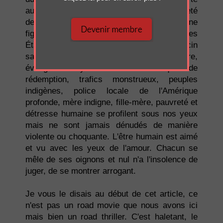
aux uns et aux autres décrit en soi l’entièreté
des problématiques abordées. C'est une
figure de l'Amérique, et des populations des
États-Unis, que
La route 117
trace. Médecin
sans frontière plongé dans une guerre,
évangélistes ayant lui-même été en quête de
rédemption, trafics monstrueux, peuples
indigènes, police locale de l'Amérique
profonde, mère indigne, fille-mère, pauvreté et
détresse humaine se profilent sous nos yeux
mais ne sont jamais dénudés de manière
violente ou choquante. L'être humain est aimé
et vu avec les yeux de l'amour. Chacun se
mêle de ses oignons et nul n'a l'insolence de
juger, de se montrer arrogant.
Je vous le disais au début de cet article, ce
n'est pas un road movie que nous avons ici
mais bien un road thriller. C'est haletant, le