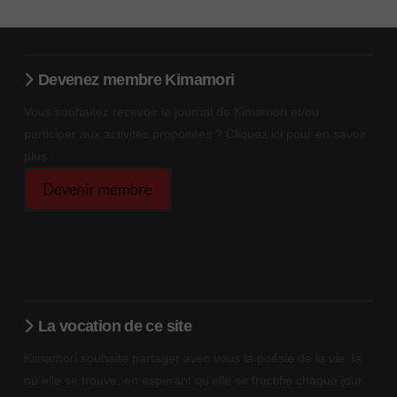
Devenez membre Kimamori
Vous souhaitez recevoir le journal de Kimamori et/ou
participer aux activités proposées ? Cliquez ici pour en savoir
plus :
La vocation de ce site
Kimamori souhaite partager avec vous la poésie de la vie, là
où elle se trouve, en espérant qu’elle se fructifie chaque jour.