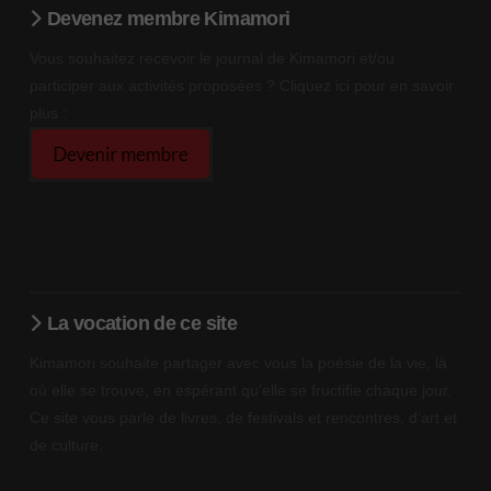
Devenez membre Kimamori
Vous souhaitez recevoir le journal de Kimamori et/ou
participer aux activités proposées ? Cliquez ici pour en savoir
plus :
La vocation de ce site
Kimamori souhaite partager avec vous la poésie de la vie, là
où elle se trouve, en espérant qu’elle se fructifie chaque jour.
Ce site vous parle de livres, de festivals et rencontres, d’art et
de culture.