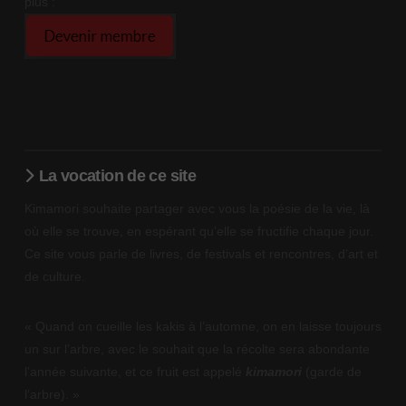
plus :
La vocation de ce site
Kimamori souhaite partager avec vous la poésie de la vie, là
où elle se trouve, en espérant qu’elle se fructifie chaque jour.
Ce site vous parle de livres, de festivals et rencontres, d’art et
de culture.
« Quand on cueille les kakis à l’automne, on en laisse toujours
un sur l’arbre, avec le souhait que la récolte sera abondante
l’année suivante, et ce fruit est appelé
kimamori
(garde de
l’arbre). »