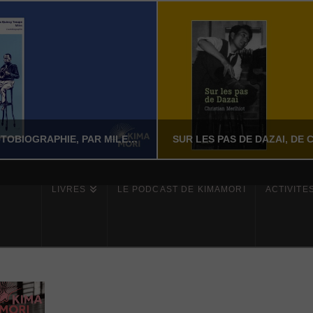
MILES – L’AUTOBIOGRAPHIE, PAR MILES DAVIS AVEC QUINCY TROUPE
LIVRES
LE PODCAST DE KIMAMORI
ACTIVITÉ
YASSI NASSERI
YASSI NASSERI
ÉRATURE NON-FICTION
LITTÉRATURE NON-FI
JUILLET 24, 2026
JUILLET 24, 202