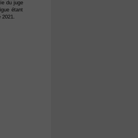
rie du juge
igue étant
é 2021.