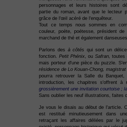
personnages et leurs histoires sont 
partie du roman, avant que le lecteur p
grâce de l'œil acéré de l'enquêteur.
Tout ce temps nous sommes en comp
couleur, poète, poétesse, président de
marchand de thé et également danseuses,
Parlons des
à côtés
qui sont un délice
fonction.
Petit Phénix
, ou
Safran,
toutes 
mais porteur d'une pièce du puzzle. S'en
résidence de Lo Kouan-Chong, magistrat 
pourra retrouver la Salle du Banquet
introduction, les chapitres s'offrent 
grossièrement une invitation courtoise ; l
Sans oublier les neuf illustrations, faites
Je vous le disais au début de l'article. 
est restitué minutieusement dans un
retraçant les affaires déliées par le j
existé, personnage historique qui vécut de 