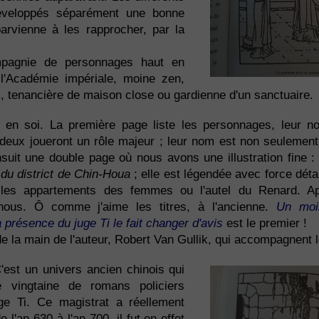
développés séparément une bonne
arvienne à les rapprocher, par la
agnie de personnages haut en
 l'Académie impériale, moine zen,
 tenancière de maison close ou gardienne d'un sanctuaire.
 en soi. La première page liste les personnages, leur n
deux joueront un rôle majeur ; leur nom est non seulement 
suit une double page où nous avons une illustration fine 
du district de Chin-Houa
; elle est légendée avec force détai
, les appartements des femmes ou l'autel du Renard. Ap
à nous. Ô comme j'aime les titres, à l'ancienne.
Un moi
a présence du juge Ti le fait changer d'avis
est le premier !
 de la main de l'auteur, Robert Van Gullik, qui accompagnent l
C'est un univers ancien chinois qui
e vingtaine de romans policiers
uge Ti. Ce magistrat a réellement
l'an 630 à l'an 700, il fut en effet