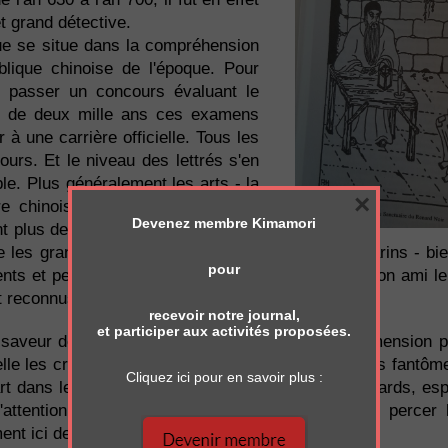
t grand détective.
ique se situe dans la compréhension
blique chinoise de l'époque. Pour
it passer un concours évaluant le
us de deux mille ans ces examens
 à une carrière officielle. Tous les
ours. Et le niveau des lettrés s'en
le. Plus généralement les arts - la
×
re chinoise - étaient répandus et
Devenez membre Kimamori
t plus de facilité à accéder à cette
que les grands lettrés - ces fameux diplômés mandarins - bi
pour
nts et peu diligents. Le juge Ti, ou dans ce livre son ami l
et reconnus comme tels.
recevoir notre journal,
et participer aux activités proposées.
 saveur des enquêtes policières du juge Ti. La dimension p
le les croyances ou superstitions ancestrales. Les fantôme
Cliquez ici pour en savoir plus :
rt dans les affaires criminelles. Ici ce sont les renards, esp
'attention. Là encore Van Gulik nous permet de percer 
ment ici de la femme chinoise.