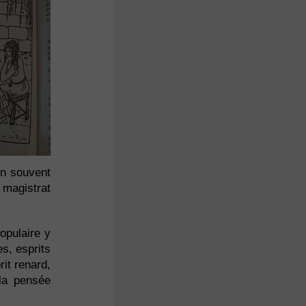
en souvent
e magistrat
opulaire y
s, esprits
rit renard,
la pensée