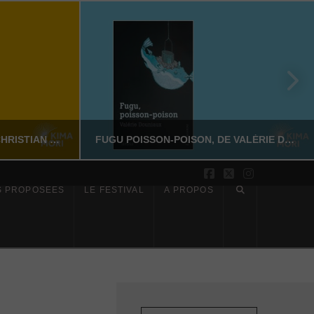
SUR LES PAS DE DAZAI, DE CHRISTIAN MERLHIOT
FUGU POISSON-POISON, DE VALÉRIE DOUNIAUX
Facebook
X
Instagram
S PROPOSÉES
LE FESTIVAL
À PROPOS
YASSI NASSERI
CTION
LITTÉRATURE NON-FICTION
6
JUILLET 17, 2026