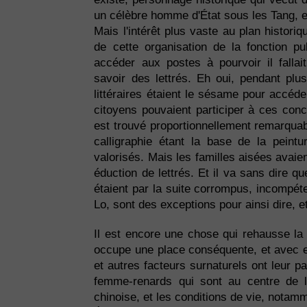
un célèbre homme d'État sous les Tang, e
Mais l'intérêt plus vaste au plan histor
de cette organisation de la fonction pu
accéder aux postes à pourvoir il falla
savoir des lettrés. Eh oui, pendant pl
littéraires étaient le sésame pour accéder
citoyens pouvaient participer à ces conc
est trouvé proportionnellement remarquab
calligraphie étant la base de la peintu
valorisés. Mais les familles aisées avaien
éduction de lettrés. Et il va sans dire 
étaient par la suite corrompus, incompéte
Lo, sont des exceptions pour ainsi dire, 
Il est encore une chose qui rehausse la
occupe une place conséquente, et avec el
et autres facteurs surnaturels ont leur pa
femme-renards qui sont au centre de l
chinoise, et les conditions de vie, notam