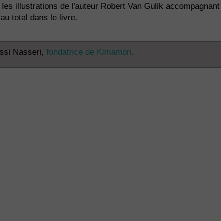
 les illustrations de l'auteur Robert Van Gulik accompagnant 
u total dans le livre.
assi Nasseri,
fondatrice de Kimamori
.