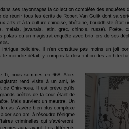
 dans ses rayonnages la collection complète des enquêtes d
 de réunir tous les écrits de Robert Van Gulik dont sa série
ux arts et à la culture chinoise, tibétaine, bouddhiste était u
s, malais, javanais, latin, grec, chinois, russe). Poète, ca
ces polars où un magistrat enquête avec brio lors de ses dé
ises.
intrigue policière, il n'en constitue pas moins un joli port
 le moindre détail, y compris la description des architectur
e Ti, nous sommes en 668. Alors
agistrat rend visite à un ami, le
t de Chin-houa. Il est prévu qu'ils
 grands poètes de la cour étant de
hôte. Mais survient un meurtre. Un
t le cas s'avère bien plus complexe
 aider son ami à résoudre l'énigme
faires criminelles qui s'avéreront
écennies auparavant. Les différents