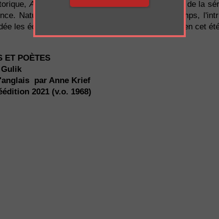
torique,
Assassins et poètes
, ainsi que l'ensemble de la sé
ence. Naturellement il se dévore en un rien de temps, l'intr
idée les éditions 10/18 ont eu de rééditer ce roman en cet ét
S ET POÈTES
 Gulik
l'anglais par Anne Krief
éédition 2021 (v.o. 1968)