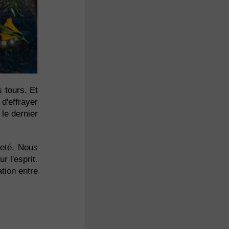
s tours. Et
d'effrayer
 le dernier
reté. Nous
r l'esprit.
ation entre