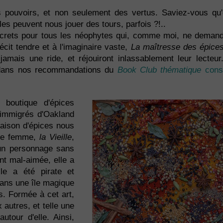
 pouvoirs, et non seulement des vertus. Saviez-vous qu'
elles peuvent nous jouer des tours, parfois ?!..
ecrets pour tous les néophytes qui, comme moi, ne demand
écit tendre et à l'imaginaire vaste,
La maîtresse des épice
amais une ride, et réjouiront inlassablement leur lecteu
r dans nos recommandations du
Book Club thématique
cons
 boutique d'épices
'immigrés d'Oakland
maison d'épices nous
ette femme,
la Vieille
,
 un personnage sans
nt mal-aimée, elle a
le a été pirate et
 dans une île magique
es. Formée à cet art,
 autres, et telle une
utour d'elle. Ainsi,