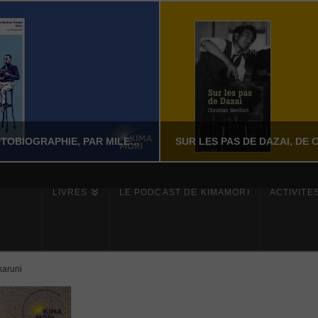
MILES – L’AUTOBIOGRAPHIE, PAR MILES DAVIS AVEC QUINCY TROUPE
LIVRES
LE PODCAST DE KIMAMORI
ACTIVITÉ
YASSI NASSERI
YASSI NASSERI
ÉRATURE NON-FICTION
LITTÉRATURE NON-FI
karuni
JUILLET 24, 2026
JUILLET 24, 202