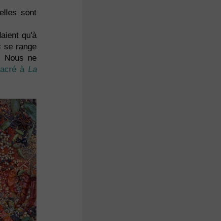
elles sont
aient qu'à
s
se range
r. Nous ne
acré à
La