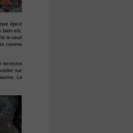
aque épice
 bien-sûr,
it le seuil
mais comme
 terrestre
veiller sur
embaume,
La