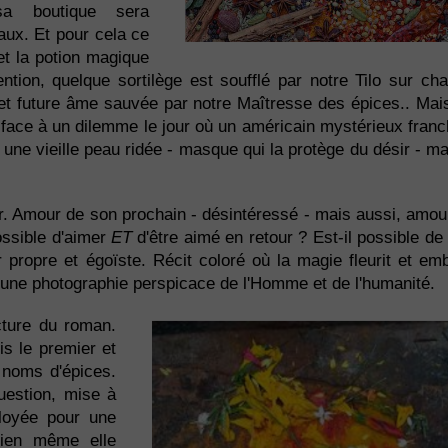
a boutique sera
ux. Et pour cela ce
et la potion magique
ion, quelque sortilège est soufflé par notre Tilo sur ch
et future âme sauvée par notre Maîtresse des épices.. Mais
 face à un dilemme le jour où un américain mystérieux franch
 une vieille peau ridée - masque qui la protège du désir - 
. Amour de son prochain - désintéressé - mais aussi, amour
possible d'aimer
ET
d'être aimé en retour ? Est-il possible de 
 propre et égoïste. Récit coloré où la magie fleurit et 
une photographie perspicace de l'Homme et de l'humanité.
cture du roman.
is le premier et
e noms d'épices.
uestion, mise à
ployée pour une
 bien même elle