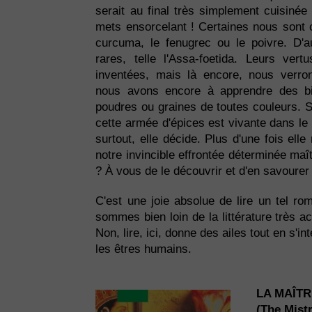
serait au final très simplement cuisinée
mets ensorcelant ! Certaines nous sont c
curcuma, le fenugrec ou le poivre. D'a
rares, telle l'Assa-foetida. Leurs ver
inventées, mais là encore, nous verro
nous avons encore à apprendre des bi
poudres ou graines de toutes couleurs. S
cette armée d'épices est vivante dans le l
surtout, elle décide. Plus d'une fois ell
notre invincible effrontée déterminée maît
? À vous de le découvrir et d'en savourer
C'est une joie absolue de lire un tel rom
sommes bien loin de la littérature très ac
Non, lire, ici, donne des ailes tout en s'i
les êtres humains.
LA MAÎTR
(The Mistr