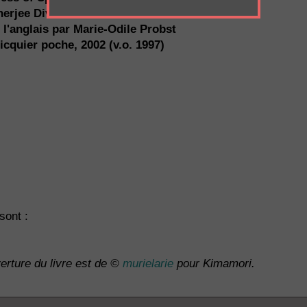
nerjee Divakaruni
 l'anglais par Marie-Odile Probst
icquier poche, 2002 (v.o. 1997)
sont :
erture du livre est de ©
murielarie
pour Kimamori.