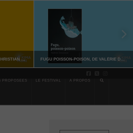
SUR LES PAS DE DAZAI, DE CHRISTIAN MERLHIOT
FUGU POISSON-POISON, DE VALÉRIE DOUNIAUX
Facebook
X
Instagram
S PROPOSÉES
LE FESTIVAL
À PROPOS
YASSI NASSERI
CTION
LITTÉRATURE NON-FICTION
6
JUILLET 17, 2026