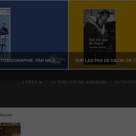
MILES – L’AUTOBIOGRAPHIE, PAR MILES DAVIS AVEC QUINCY TROUPE
LIVRES
LE PODCAST DE KIMAMORI
ACTIVITÉ
YASSI NASSERI
YASSI NASSERI
ÉRATURE NON-FICTION
LITTÉRATURE NON-FI
 Nasseri
JUILLET 24, 2026
JUILLET 24, 202