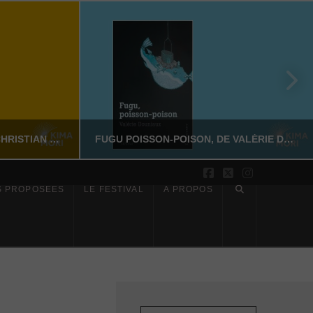
SUR LES PAS DE DAZAI, DE CHRISTIAN MERLHIOT
FUGU POISSON-POISON, DE VALÉRIE DOUNIAUX
Facebook
X
Instagram
S PROPOSÉES
LE FESTIVAL
À PROPOS
YASSI NASSERI
CTION
LITTÉRATURE NON-FICTION
6
JUILLET 17, 2026