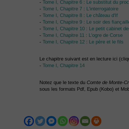
-
Tome I, Chapitre 6 : Le substitut du proc
-
Tome I, Chapitre 7 : L'interrogatoire
-
Tome I, Chapitre 8 : Le château d'If
-
Tome I, Chapitre 9 : Le soir des fiançail
-
Tome I, Chapitre 10 : Le petit cabinet de
-
Tome I, Chapitre 11 : L'ogre de Corse
-
Tome I, Chapitre 12 : Le père et le fils
Le chapitre suivant est en lecture ici (cli
-
Tome I, Chapitre 14
Notez que le texte du
Comte de Monte-Cr
sous les formats Pdf, Epub (Kobo) et Mobi