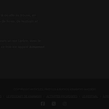
là où elle se trouve, en
 de livres, de festivals et
ours un sur l’arbre, avec le
 ce fruit est appelé
kimamori
COPYRIGHT ARTICLES, PHOTOS & AUDIOS KIMAMORI-NASSERI
S
LE PODCAST DE KIMAMORI
ACTIVITÉS PROPOSÉES
LE FESTIVAL
À P
FACEBOOK
X
INSTAGRAM