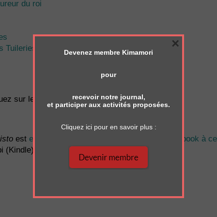
ureur du roi
les
×
s Tuileries
Devenez membre Kimamori
pour
recevoir notre journal,
quez sur le texte bleuté pour y accéder) :
et participer aux activités proposées.
Cliquez ici pour en savoir plus :
isto
est
en téléchargement libre sur le site de Bibebook à c
 (Kindle).