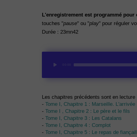
L'enregistrement est programmé pour d
touches "
pause
" ou "
play
" pour réguler vo
Durée : 23mn42
00:00
Les chapitres précédents sont en lecture i
-
Tome I, Chapitre 1 : Marseille. L'arrivée
-
Tome I , Chapitre 2 : Le père et le fils
-
Tome I, Chapitre 3 : Les Catalans
-
Tome I, Chapitre 4 : Complot
-
Tome I, Chapitre 5 : Le repas de fiançail