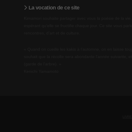
La vocation de ce site
Kimamori souhaite partager avec vous la poésie de la vie, 
espérant qu’elle se fructifie chaque jour. Ce site vous parle
rencontres, d’art et de culture.
« Quand on cueille les kakis à l’automne, on en laisse touj
souhait que la récolte sera abondante l’année suivante, et
(garde de l’arbre). »
Kenichi Yamamoto
LIVRE