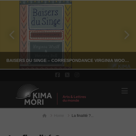
BAISERS DU SINGE – CORRESPONDANCE VIRGINIA WOOLF & VANESSA BELL
Facebook
X
Instagram
Na
YASSI NASSERI
LITTÉRATURE NON-FICTION
Home
JUILLET 24, 2026
Home
La finalité ?...