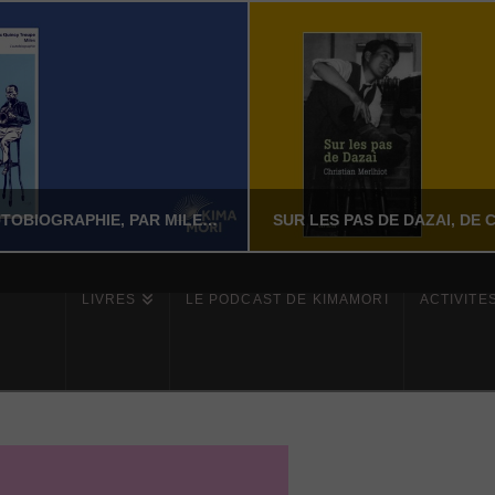
MILES – L’AUTOBIOGRAPHIE, PAR MILES DAVIS AVEC QUINCY TROUPE
LIVRES
LE PODCAST DE KIMAMORI
ACTIVITÉ
YASSI NASSERI
YASSI NASSERI
ÉRATURE NON-FICTION
LITTÉRATURE NON-FI
JUILLET 24, 2026
JUILLET 24, 202