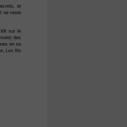
ecrets, et
il ne reste
lôt sur le
visée) des
rmes en se
te,
Les fils