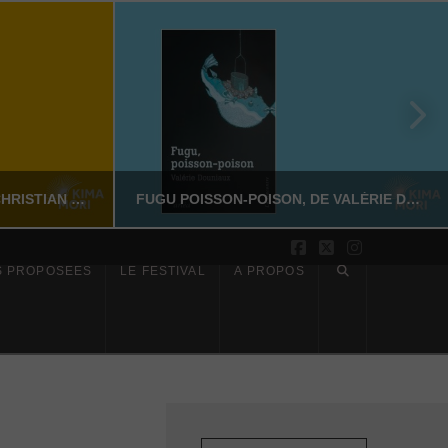
SUR LES PAS DE DAZAI, DE CHRISTIAN MERLHIOT
FUGU POISSON-POISON, DE VALÉRIE DOUNIAUX
Facebook
X
Instagram
S PROPOSÉES
LE FESTIVAL
À PROPOS
YASSI NASSERI
CTION
LITTÉRATURE NON-FICTION
6
JUILLET 17, 2026