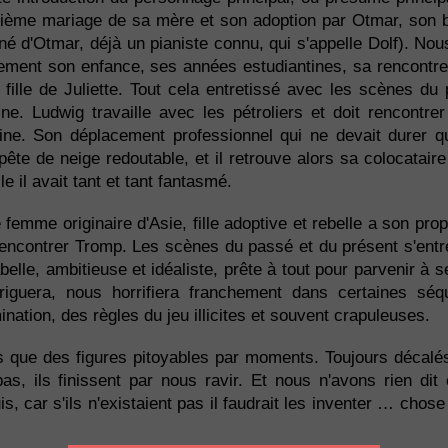
uxième mariage de sa mère et son adoption par Otmar, son 
îné d'Otmar, déjà un pianiste connu, qui s'appelle Dolf). Nou
ement son enfance, ses années estudiantines, sa rencontr
fille de Juliette. Tout cela entretissé avec les scènes du 
ine. Ludwig travaille avec les pétroliers et doit rencontre
line. Son déplacement professionnel qui ne devait durer 
ête de neige redoutable, et il retrouve alors sa colocatair
e il avait tant et tant fantasmé.
e femme originaire d'Asie, fille adoptive et rebelle a son pr
rencontrer Tromp. Les scènes du passé et du présent s'entr
lle, ambitieuse et idéaliste, prête à tout pour parvenir à s
riguera, nous horrifiera franchement dans certaines sé
nation, des règles du jeu illicites et souvent crapuleuses.
s que des figures pitoyables par moments. Toujours décalés
as, ils finissent par nous ravir. Et nous n'avons rien dit
is, car s'ils n'existaient pas il faudrait les inventer … chos