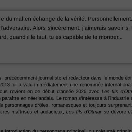
aire du mal en échange de la vérité. Personnellemen
adversaire. Alors sincèrement, j'aimerais savoir si toi
rd, quand il le faut, tu es capable de te montrer...
s, précédemment journaliste et rédacteur dans le monde édit
2013 lui a valu immédiatement une renommée international
l nous revient en ce début d'année 2026 avec
Les fils d'Ot
araître en néerlandais. Le roman s'intéresse à l'industrie d
s de personnages drôles, romanesques et toujours surprenant
aires maîtrisés et audacieux,
Les fils d'Otmar
se dévore et
te introduction du personnage principal, ou présumé princip