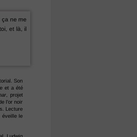
t, ça ne me
, et là, il
orial. Son
e et a été
mar
, projet
e l'or noir
s. Lecture
 éveille le
al, Ludwig