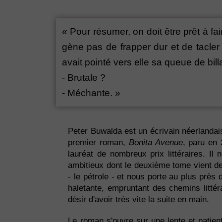
« Pour résumer, on doit être prêt à f
gène pas de frapper dur et de tacler l'
avait pointé vers elle sa queue de billa
- Brutale ?
- Méchante. »
Peter Buwalda est un écrivain néerlandai
premier roman,
Bonita Avenue
, paru en 
lauréat de nombreux prix littéraires. I
ambitieux dont le deuxième tome vient de p
- le pétrole - et nous porte au plus prè
haletante, empruntant des chemins littér
désir d'avoir très vite la suite en main.
Le roman s'ouvre sur une lente et patien