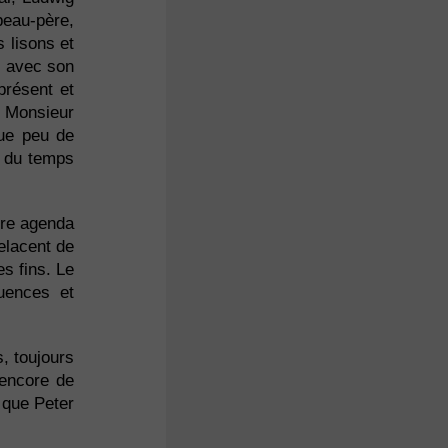
beau-père,
s lisons et
e avec son
présent et
r Monsieur
que peu de
e du temps
opre agenda
elacent de
es fins. Le
quences et
, toujours
 encore de
e que Peter