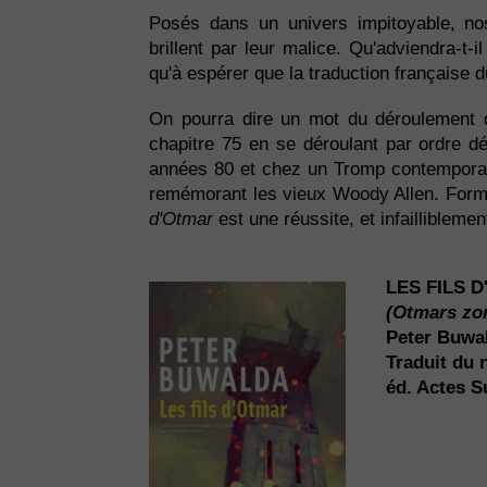
Posés dans un univers impitoyable, nos
brillent par leur malice. Qu'adviendra-t-i
qu'à espérer que la traduction française 
On pourra dire un mot du déroulement de
chapitre 75 en se déroulant par ordre dé
années 80 et chez un Tromp contemporain
remémorant les vieux Woody Allen. Formidab
d'Otmar
est une réussite, et infailliblemen
LES FILS 
(Otmars zo
Peter Buwa
Traduit du 
éd. Actes Su