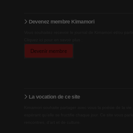
Devenez membre Kimamori
Vous souhaitez recevoir le journal de Kimamori et/ou parti
Cliquez ici pour en savoir plus :
La vocation de ce site
Kimamori souhaite partager avec vous la poésie de la vie, 
espérant qu’elle se fructifie chaque jour. Ce site vous parle
rencontres, d’art et de culture.