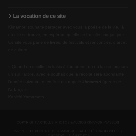
La vocation de ce site
Kimamori souhaite partager avec vous la poésie de la vie, là
où elle se trouve, en espérant qu’elle se fructifie chaque jour.
Ce site vous parle de livres, de festivals et rencontres, d’art et
de culture.
« Quand on cueille les kakis à l’automne, on en laisse toujours
un sur l’arbre, avec le souhait que la récolte sera abondante
l’année suivante, et ce fruit est appelé
kimamori
(garde de
l’arbre). »
Kenichi Yamamoto
COPYRIGHT ARTICLES, PHOTOS & AUDIOS KIMAMORI-NASSERI
LIVRES
LE PODCAST DE KIMAMORI
ACTIVITÉS PROPOSÉES
LE FESTIVAL
À PROPOS