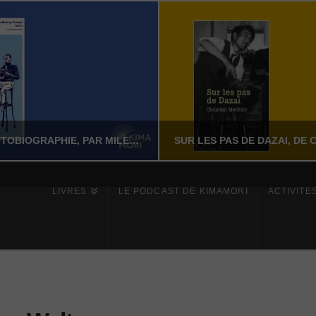
MILES – L’AUTOBIOGRAPHIE, PAR MILES DAVIS AVEC QUINCY TROUPE
LIVRES
LE PODCAST DE KIMAMORI
ACTIVITÉ
YASSI NASSERI
YASSI NASSERI
ÉRATURE NON-FICTION
LITTÉRATURE NON-FI
JUILLET 24, 2026
JUILLET 24, 202