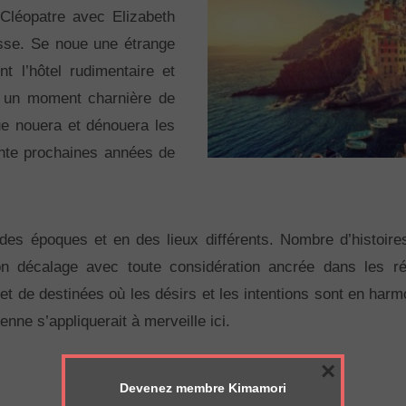
Cléopatre avec Elizabeth
esse. Se noue une étrange
ent l’hôtel rudimentaire et
t à un moment charnière de
nue nouera et dénouera les
uante prochaines années de
à des époques et en des lieux différents. Nombre d’histoir
son décalage avec toute considération ancrée dans les ré
ecret de destinées où les désirs et les intentions sont en har
ne s’appliquerait à merveille ici.
×
Devenez membre Kimamori