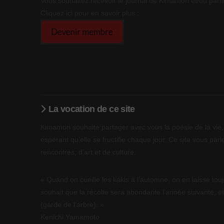
Vous souhaitez recevoir le journal de Kimamori et/ou parti
Cliquez ici pour en savoir plus :
La vocation de ce site
Kimamori souhaite partager avec vous la poésie de la vie, 
espérant qu’elle se fructifie chaque jour. Ce site vous parle
rencontres, d’art et de culture.
« Quand on cueille les kakis à l’automne, on en laisse touj
souhait que la récolte sera abondante l’année suivante, et
(garde de l’arbre). »
Kenichi Yamamoto