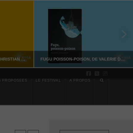
SUR LES PAS DE DAZAI, DE CHRISTIAN MERLHIOT
FUGU POISSON-POISON, DE VALÉRIE DOUNIAUX
Facebook
X
Instagram
S PROPOSÉES
LE FESTIVAL
À PROPOS
YASSI NASSERI
CTION
LITTÉRATURE NON-FICTION
6
JUILLET 17, 2026