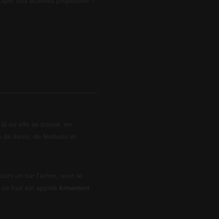
ciper aux activités proposées ?
là où elle se trouve, en
 de livres, de festivals et
ours un sur l’arbre, avec le
 ce fruit est appelé
kimamori