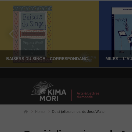
BAISERS DU SINGE – CORRESPONDANCE VIRGINIA WOOLF & VANESSA BELL
YASSI NASSERI
LITTÉRATURE NON-FICTION
LITT
Home
Home
De si jolies ruines, de Jess Walter
JUILLET 24, 2026