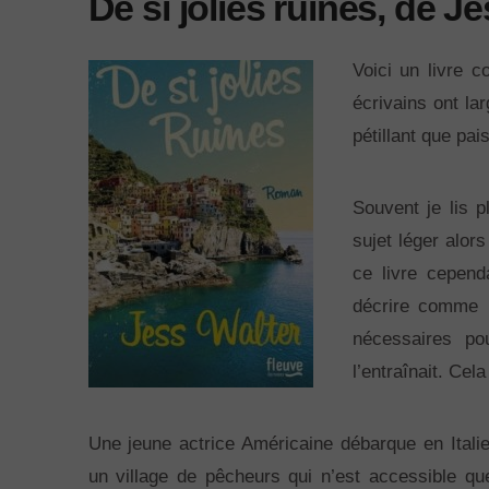
De si jolies ruines, de J
Voici un livre co
écrivains ont lar
pétillant que pai
Souvent je lis 
sujet léger alor
ce livre cepend
décrire comme l
nécessaires po
l’entraînait. Cel
Une jeune actrice Américaine débarque en Itali
un village de pêcheurs qui n’est accessible qu