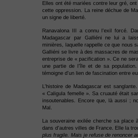
Elles ont été mariées contre leur gré, ont
cette oppression. La reine déchue de Ma
un signe de liberté.
Ranavalona III a connu l’exil forcé. Da
Madagascar par Galliéni ne lui a lais
minières, laquelle rappelle ce que nous 
Galliéni se livre à des massacres de mas
entreprise de « pacification ». Ce ne sera
une partie de l’île et de sa population
témoigne d’un lien de fascination entre eu
L’histoire de Madagascar est sanglante.
« Caligula femelle ». Sa cruauté était sa
insoutenables. Encore que, là aussi ; n
Mal.
La souveraine exilée cherche sa place à
dans d’autres villes de France. Elle la tro
plus fragile. Mais je refuse de renoncer 