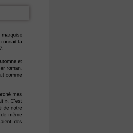
a marquise
 connait la
7.
automne et
ier roman,
sait comme
herché mes
it ». C’est
é de notre
e, de même
saient des