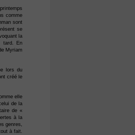
 printemps
lons comme
thman sont
présent se
voquant la
s tard. En
t de Myriam
ue lors du
nt créé le
comme elle
elui de la
taire de «
ertes à la
es genres,
ut à fait.