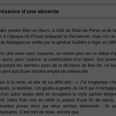
résence d’une absente
des jeunes filles en fleurs
, à côté du Shah de Perse et de l
ns à l’époque où Proust préparait la
Recherche
, mais nul ne
 de Madagascar exilée par le général Galliéni à Alger en 189
ans
Une reine sans royaume,
un roman paru en ce début d’
aussi, pour l’autrice, la confirmation d’un talent. Son prem
contant les derniers jours de la dictature de Ben Ali, se li
re principal d’une histoire emplie de mélancolie.
 à la reine, et elle dit sa difficulté : « J’ai longtemps c
ais, je boitillais. Un goutte-à-goutte du récit qui m’échappa
 d’un autre temps dont on acceptera le style parfois éloign
t. Hella Feki met en relief la poésie d’une fin de siècl
isantes prises alors par deux artistes allemands ; ils u
uisants. C’est loin de nous, encore que.