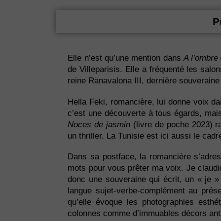
P
Elle n’est qu’une mention dans
A l’ombre 
de Villeparisis. Elle a fréquenté les salo
reine Ranavalona III, dernière souveraine
Hella Feki, romancière, lui donne voix d
c’est une découverte à tous égards, mais 
Noces de jasmin
(livre de poche 2023) ra
un thriller. La Tunisie est ici aussi le cad
Dans sa postface, la romancière s’adresse
mots pour vous prêter ma voix. Je claudiqu
donc une souveraine qui écrit, un « je »
langue sujet-verbe-complément au présen
qu’elle évoque les photographies esthét
colonnes comme d’immuables décors antiq