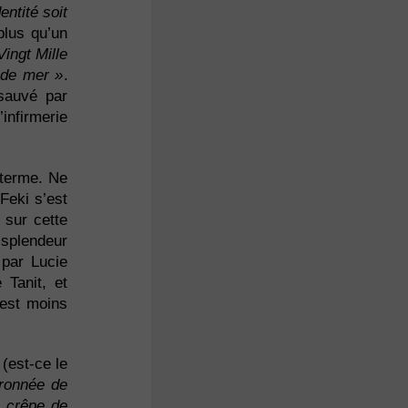
entité soit
plus qu’un
Vingt Mille
 de mer »
.
sauvé par
infirmerie
 terme. Ne
Feki s’est
 sur cette
a splendeur
par Lucie
 Tanit, et
’est moins
 (est-ce le
uronnée de
n crêpe de