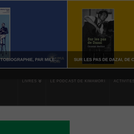
MILES – L’AUTOBIOGRAPHIE, PAR MILES DAVIS AVEC QUINCY TROUPE
LIVRES
LE PODCAST DE KIMAMORI
ACTIVITÉ
YASSI NASSERI
YASSI NASSERI
ÉRATURE NON-FICTION
LITTÉRATURE NON-FI
JUILLET 24, 2026
JUILLET 24, 202