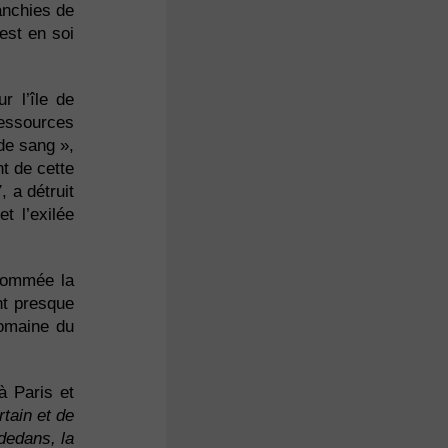
ranchies de
est en soi
r l’île de
ressources
de sang »,
t de cette
, a détruit
t l’exilée
rnommée la
nt presque
domaine du
à Paris et
rtain et de
 dedans, la