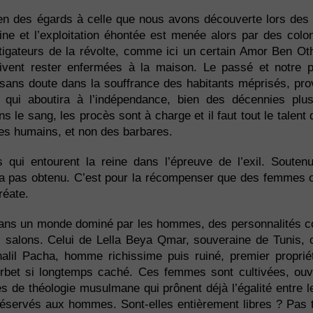
bien des égards à celle que nous avons découverte lors des
ine et l’exploitation éhontée est menée alors par des co
instigateurs de la révolte, comme ici un certain Amor Ben O
ivent rester enfermées à la maison. Le passé et notre 
 sans doute dans la souffrance des habitants méprisés, pro
 qui aboutira à l’indépendance, bien des décennies plu
s le sang, les procès sont à charge et il faut tout le talen
es humains, et non des barbares.
ui entourent la reine dans l’épreuve de l’exil. Souten
’a pas obtenu. C’est pour la récompenser que des femmes o
réate.
 Dans un monde dominé par les hommes, des personnalités 
s salons. Celui de Lella Beya Qmar, souveraine de Tunis, c
alil Pacha, homme richissime puis ruiné, premier proprié
urbet si longtemps caché. Ces femmes sont cultivées, ouv
es de théologie musulmane qui prônent déjà l’égalité entre l
éservés aux hommes. Sont-elles entièrement libres ? Pas to