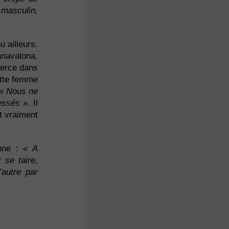
 masculin,
 ailleurs.
anavalona.
xerce dans
cette femme
« Nous ne
essés »
. Il
t vraiment
enne :
« A
 se taire,
’autre par