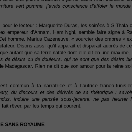
rniture vert pomme, j’avais conscience d’affoler le monde
pour le lecteur : Marguerite Duras, les soirées à S Thala ou
 l’ex empereur d’Annam, Ham Nghi, semble faire signe à R
. Cet homme, Marius Cazeneuve, « sourcier des ombres » e
itateur. Disons aussi qu’il apparait et disparait auprès de 
esque autant que sa terre natale dont elle dit en une maxime,
s de désirs ou de douleurs, qui ne sont que des désirs bl
de Madagascar. Rien ne dit que son amour pour la reine soi
est commun à la narratrice et à l’autrice franco-tunisi
ry, du discours et des dérivés de sa rhétorique : savoir
dus, induire une pensée sous-jacente, ne pas heurter l
fait rêver, par les temps qui courent.
NE SANS ROYAUME