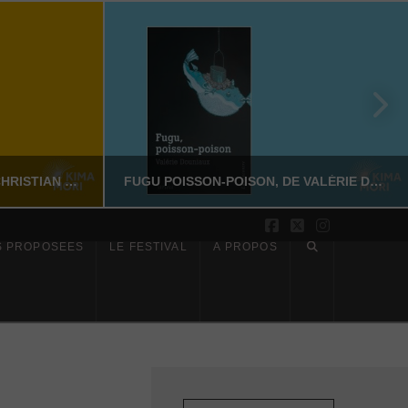
SUR LES PAS DE DAZAI, DE CHRISTIAN MERLHIOT
FUGU POISSON-POISON, DE VALÉRIE DOUNIAUX
Facebook
X
Instagram
S PROPOSÉES
LE FESTIVAL
À PROPOS
YASSI NASSERI
CTION
LITTÉRATURE NON-FICTION
6
JUILLET 17, 2026