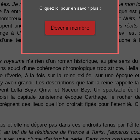
sées. Je refuse que mon univers soit une cellule, que mon id
Cliquez ici pour en savoir plus :
 l’a entre autres créé par les livres. Sa bibliothèque est 
 nombreux romans qui l’ont nourrie,
Les Mille et Une Nuits, 
pent une place de choix :
« Je renaissais par ces récits
songe à
Un livre
, de Fabrice Gaignault : Primo Levi est 
 d’une tempête qui l’éloigne un temps de sa couche à l’
ns royaume
n’a rien d’un roman historique, au pire sens du
ns souci d’une cohérence chronologique trop stricte. Hella 
e rêverie, à la fois sur la reine exilée, sur une époque et
 y avoir grandi. Les descriptions que fait la reine rappelle l
ent Lella Beya Qmar et Naceur Bey. Un spectacle écrit 
si la capitale tunisienne évoque Carthage, le rocher de
gnent ces lieux que l’on croirait figés pour l’éternité. C
is et elle ne dépare pas dans ces endroits tenus par l’élite
 au bal de la résidence de France à Tunis, j’apparus co
ris avec une plume d’autruche perle. Dans mon costume e