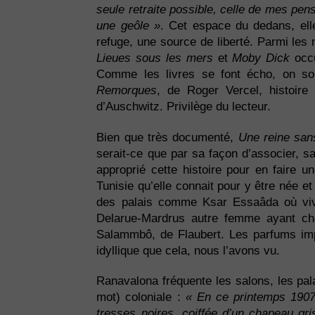
seule retraite possible, celle de mes pen
une geôle »
. Cet espace du dedans, elle
refuge, une source de liberté. Parmi les
Lieues sous les mers
et
Moby Dick
occu
Comme les livres se font écho, on 
Remorques
, de Roger Vercel, histoire
d’Auschwitz. Privilège du lecteur.
Bien que très documenté,
Une reine sa
serait-ce que par sa façon d’associer, sa
approprié cette histoire pour en faire un
Tunisie qu’elle connait pour y être née et
des palais comme Ksar Essaâda où viv
Delarue-Mardrus autre femme ayant choi
Salammbô, de Flaubert. Les parfums imprè
idyllique que cela, nous l’avons vu.
Ranavalona fréquente les salons, les pala
mot) coloniale :
« En ce printemps 1907,
tresses noires, coiffée d’un chapeau g