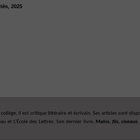
tès, 2025
ollège, il est critique littéraire et écrivain. Ses articles sont disp
au et L’École des Lettres. Son dernier livre,
Mains, fils, ciseaux
,