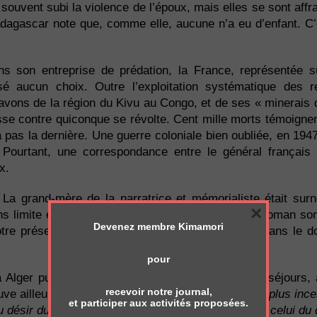
 souvent subi la violence de l’époux, mais elles se sont aff
dagascar note que, comme elle, aucune n’a eu d’enfant. C’
ns son entreprise de prédation, la France, représentée su
sé aucun choix. Outre l’exploitation systématique des 
savons de la région du Kivu au Congo, et de ses « minerais 
se contre quiconque se révolte. Cent mille morts témoignen
 pas la dernière. Une guerre coloniale bien oubliée, en 1947
. Pourtant, une correspondance entre le général français e
x.
 La grand-mère de la narratrice et mémorialiste était su
×
ns limite et les pages qu’on lit à ce sujet dans le roman so
Devenez membre Kimamori
otre présent rivalise d’inventivité avec ce passé dans le 
pour
 Alger puis à Tunis voire, lors de ses nombreux séjours, 
recevoir notre journal,
uve ailleurs :
« Mon destin renferme ce qu’il y a de plus ince
et participer aux activités proposées.
au désir du seul espace qui m’appartienne vraiment, celui du