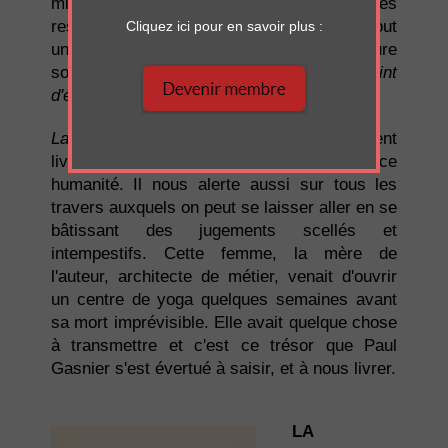
mille nuances, de souligner les
responsabilités collectives incombant à tout
Cliquez ici pour en savoir plus :
un chacun dans cette tragédie de fracture
sociale, afin de trouver peut-être son «
point
d'équilibre
».
La collision
, de Paul Gasnier, est un excellent
livre, doté de perspicacité et de force
humanité. Il nous alerte aussi sur tous les
travers auxquels on peut se laisser aller en se
bâtissant des jugements scellés et
intempestifs. Cette femme, la mère de
l'auteur, architecte de métier, venait d'ouvrir
un centre de yoga quelques semaines avant
sa mort imprévisible. Elle avait quelque chose
à transmettre et c'est ce trésor que Paul
Gasnier s'est évertué à saisir, et à nous livrer.
LA