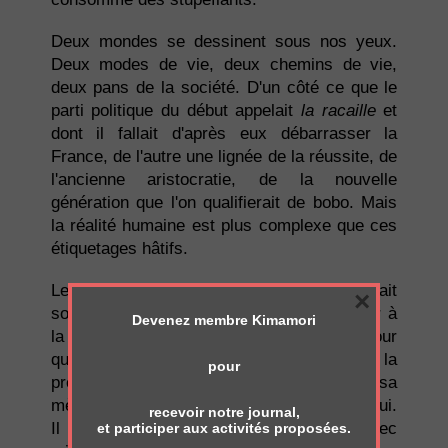
Deux mondes se dessinent sous nos yeux.
Deux modes de vie, deux chemins de vie,
deux pans de la société. D'un côté ce que le
parti politique du début appelait
la racaille
et
dont il fallait d'après eux débarrasser la
France, de l'autre une lignée de la réussite, de
l'ancienne aristocratie, de la nouvelle
génération que l'on qualifierait de bobo. Mais
la réalité humaine est plus complexe que ces
étiquetages hâtifs.
Le narrateur se débat avec sa douleur, fait
×
son chemin de deuil, mais refuse de céder à
Devenez membre Kimamori
la facilité. En réalité c'est un chemin d'amour
qu'il fait là, de reconnaissance de la
pour
profondeur et de la beauté qui habitait sa
mère et qu'il tente de saisir, d'accueillir en lui.
recevoir notre journal,
Il s'échine à comprendre toute chose avec
et participer aux activités proposées.