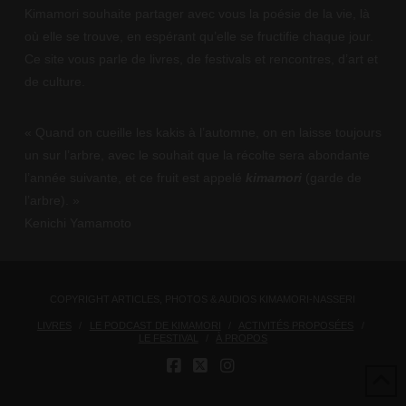
Kimamori souhaite partager avec vous la poésie de la vie, là
où elle se trouve, en espérant qu’elle se fructifie chaque jour.
Ce site vous parle de livres, de festivals et rencontres, d’art et
de culture.
« Quand on cueille les kakis à l’automne, on en laisse toujours
un sur l’arbre, avec le souhait que la récolte sera abondante
l’année suivante, et ce fruit est appelé
kimamori
(garde de
l’arbre). »
Kenichi Yamamoto
COPYRIGHT ARTICLES, PHOTOS & AUDIOS KIMAMORI-NASSERI
LIVRES
LE PODCAST DE KIMAMORI
ACTIVITÉS PROPOSÉES
LE FESTIVAL
À PROPOS
FACEBOOK
X
INSTAGRAM