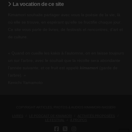
La vocation de ce site
Kimamori souhaite partager avec vous la poésie de la vie, là
où elle se trouve, en espérant qu’elle se fructifie chaque jour.
Ce site vous parle de livres, de festivals et rencontres, d’art et
de culture.
« Quand on cueille les kakis à l’automne, on en laisse toujours
un sur l’arbre, avec le souhait que la récolte sera abondante
l’année suivante, et ce fruit est appelé
kimamori
(garde de
l’arbre). »
Kenichi Yamamoto
COPYRIGHT ARTICLES, PHOTOS & AUDIOS KIMAMORI-NASSERI
LIVRES
LE PODCAST DE KIMAMORI
ACTIVITÉS PROPOSÉES
LE FESTIVAL
À PROPOS