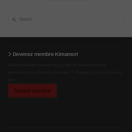
Search
Devenez membre Kimamori
Vous souhaitez recevoir le journal de Kimamori et/ou
participer aux activités proposées ? Cliquez ici pour en savoir
plus :