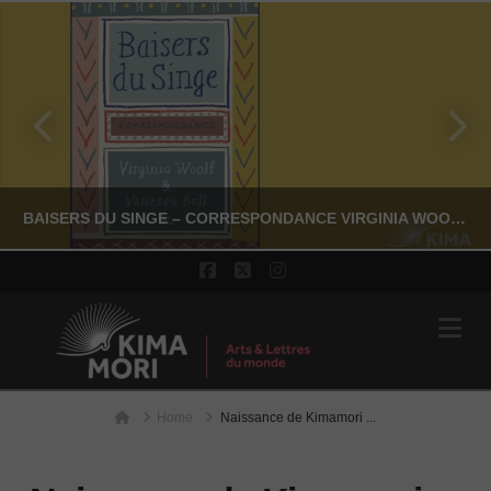
BAISERS DU SINGE – CORRESPONDANCE VIRGINIA WOOLF & VANESSA BELL
Facebook
X
Instagram
Na
YASSI NASSERI
LITTÉRATURE NON-FICTION
Home
Home
JUILLET 24, 2026
Naissance de Kimamori ...