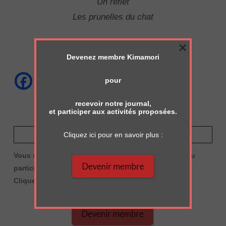
Un reflet
Les prunelles du chat
×
Natusme Sôseki
Devenez membre Kimamori
pour
recevoir notre journal,
et participer aux activités proposées.
DEVENEZ MEMBRE
Cliquez ici pour en savoir plus :
Vous souhaitez recevoir le journal de Kimamori et/ou
participer aux activités proposées ?
Cliquez ici pour en savoir plus :