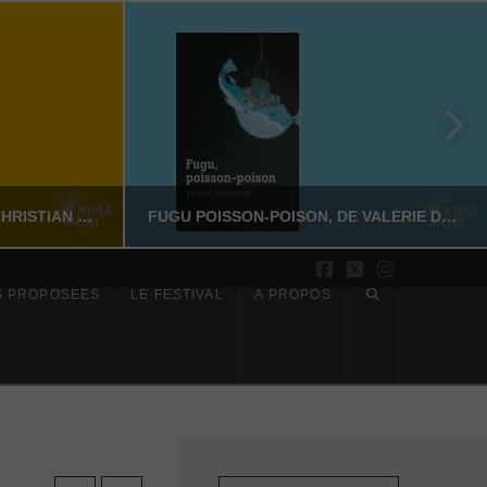
SUR LES PAS DE DAZAI, DE CHRISTIAN MERLHIOT
FUGU POISSON-POISON, DE VALÉRIE DOUNIAUX
Facebook
X
Instagram
S PROPOSÉES
LE FESTIVAL
À PROPOS
YASSI NASSERI
CTION
LITTÉRATURE NON-FICTION
6
JUILLET 17, 2026