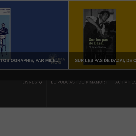
MILES – L’AUTOBIOGRAPHIE, PAR MILES DAVIS AVEC QUINCY TROUPE
LIVRES
LE PODCAST DE KIMAMORI
ACTIVITÉ
YASSI NASSERI
YASSI NASSERI
ÉRATURE NON-FICTION
LITTÉRATURE NON-FI
JUILLET 24, 2026
JUILLET 24, 202