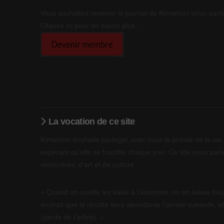
Vous souhaitez recevoir le journal de Kimamori et/ou parti
Cliquez ici pour en savoir plus :
La vocation de ce site
Kimamori souhaite partager avec vous la poésie de la vie, 
espérant qu’elle se fructifie chaque jour. Ce site vous parle
rencontres, d’art et de culture.
« Quand on cueille les kakis à l’automne, on en laisse touj
souhait que la récolte sera abondante l’année suivante, et
(garde de l’arbre). »