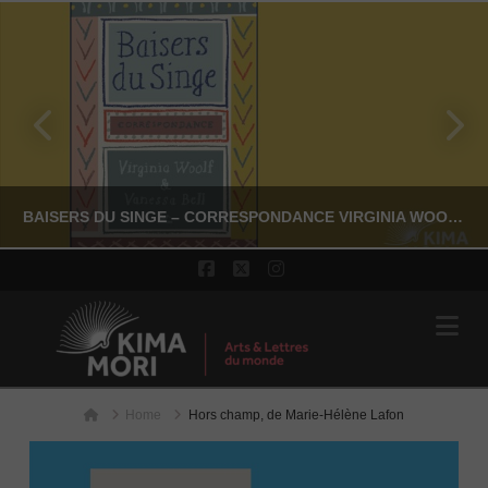
BAISERS DU SINGE – CORRESPONDANCE VIRGINIA WOOLF & VANESSA BELL
Facebook
X
Instagram
Na
YASSI NASSERI
LITTÉRATURE NON-FICTION
Home
Home
JUILLET 24, 2026
Hors champ, de Marie-Hélène Lafon