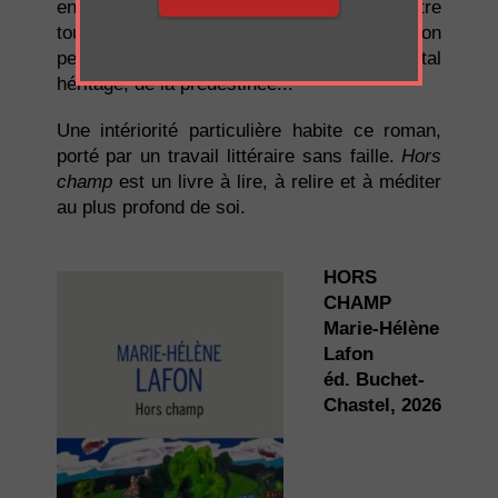
en ce qu'elle définit l'amour : être là, être
toujours là, et être encore là le jour où l'on
peut sauver l'autre, de lui-même, du fatal
héritage, de la prédestinée...
Une intériorité particulière habite ce roman,
porté par un travail littéraire sans faille.
Hors
champ
est un livre à lire, à relire et à méditer
au plus profond de soi.
HORS
CHAMP
Marie-Hélène
Lafon
éd. Buchet-
Chastel, 2026