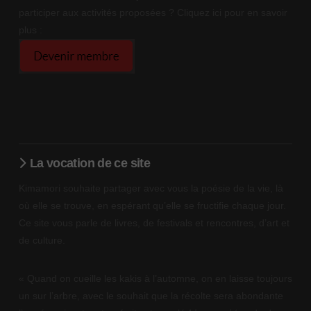
participer aux activités proposées ? Cliquez ici pour en savoir
plus :
La vocation de ce site
Kimamori souhaite partager avec vous la poésie de la vie, là
où elle se trouve, en espérant qu’elle se fructifie chaque jour.
Ce site vous parle de livres, de festivals et rencontres, d’art et
de culture.
« Quand on cueille les kakis à l’automne, on en laisse toujours
un sur l’arbre, avec le souhait que la récolte sera abondante