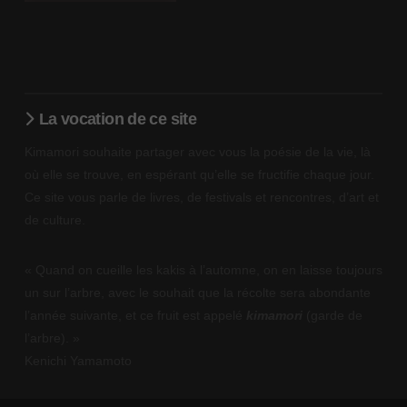
La vocation de ce site
Kimamori souhaite partager avec vous la poésie de la vie, là
où elle se trouve, en espérant qu’elle se fructifie chaque jour.
Ce site vous parle de livres, de festivals et rencontres, d’art et
de culture.
« Quand on cueille les kakis à l’automne, on en laisse toujours
un sur l’arbre, avec le souhait que la récolte sera abondante
l’année suivante, et ce fruit est appelé
kimamori
(garde de
l’arbre). »
Kenichi Yamamoto