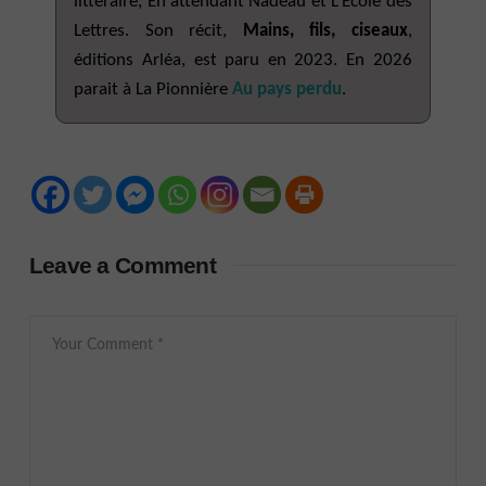
littéraire, En attendant Nadeau et L’École des
Lettres. Son récit,
Mains, fils, ciseaux
,
éditions Arléa, est paru en 2023. En 2026
parait à La Pionnière
Au pays perdu
.
Leave a Comment