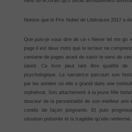
sens un écrivain qu’il serait affreusement domma
Notons que le Prix Nobel de Littérature 2017 a é
Que puis-je vous dire de ce « Never let me go »
page il est deux mots que le lecteur ne compre
centaine de pages avant de saisir le sens de ces
latent. Ce livre peut tant être qualifié de
psychologique. La narratrice parcourt son his
par les années où elle a grandi dans une institut
orphelinat. Son attachement à la jeune fille tortu
douceur de la personnalité de son meilleur ami et
contés de façon poignante. Et puis progress
situation présente et la tragédie qu’elle renferme.