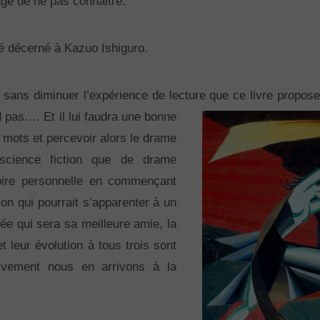
ge de ne pas connaitre.
té décerné à Kazuo Ishiguro.
 sans diminuer l’expérience de lecture que ce livre propos
nd pas….
Et il lui faudra une bonne
 mots et percevoir alors le drame
 science fiction que de drame
toire personnelle en commençant
ion qui pourrait s’apparenter à un
rée qui sera sa meilleure amie, la
 leur évolution à tous trois sont
ivement nous en arrivons à la