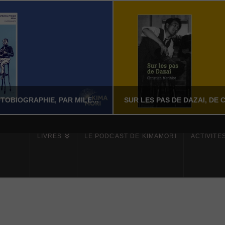
MILES – L’AUTOBIOGRAPHIE, PAR MILES DAVIS AVEC QUINCY TROUPE
LIVRES
LE PODCAST DE KIMAMORI
ACTIVITÉ
YASSI NASSERI
YASSI NASSERI
ÉRATURE NON-FICTION
LITTÉRATURE NON-FI
JUILLET 24, 2026
JUILLET 24, 202