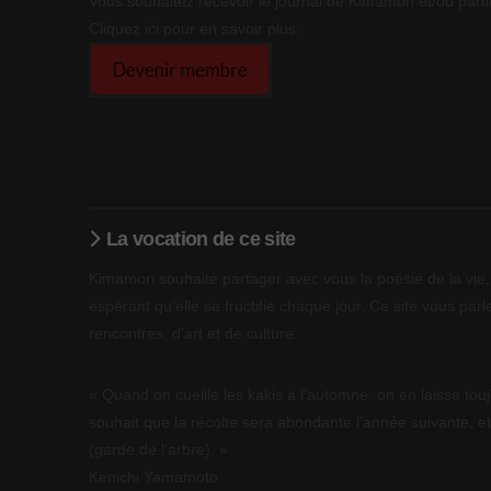
Vous souhaitez recevoir le journal de Kimamori et/ou parti
Cliquez ici pour en savoir plus :
La vocation de ce site
Kimamori souhaite partager avec vous la poésie de la vie, 
espérant qu’elle se fructifie chaque jour. Ce site vous parle
rencontres, d’art et de culture.
« Quand on cueille les kakis à l’automne, on en laisse touj
souhait que la récolte sera abondante l’année suivante, et
(garde de l’arbre). »
Kenichi Yamamoto