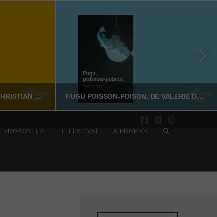
SUR LES PAS DE DAZAI, DE CHRISTIAN MERLHIOT
FUGU POISSON-POISON, DE VALÉRIE DOUNIAUX
Facebook
X
Instagram
S PROPOSÉES
LE FESTIVAL
À PROPOS
YASSI NASSERI
CTION
LITTÉRATURE NON-FICTION
6
JUILLET 17, 2026