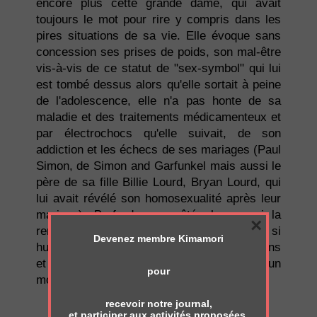
encore plus cette grande dame, qui avait
toujours le mot pour rire y compris dans les
pires situations de sa vie. Elle évoque sans
concession ses prises de poids, son mal-être
vis-à-vis de ce statut de "sex-symbol" qui lui
est tombé dessus alors qu'elle sortait à peine
de l'adolescence, elle n'a pas honte de sa
maladie et des traitements médicamenteux et
par électrochocs qu'elle suivait, de son
addiction et les échecs de ses mariages (Paul
Simon, de Simon and Garfunkel mais aussi le
père de sa fille Billie Lourd, Bryan Lourd, qui
lui avait révélé son homosexualité après leur
mariage). Bref, de son côté obscur qui la
×
rendait pourtant si radieuse, et surtout si
Devenez membre Kimamori
humaine. Avec des failles, des imperfections
et des fêlures. Elle restera pour moi un
pour
modèle.
recevoir notre journal,
“If my life wasn’t
et participer aux activités proposées.