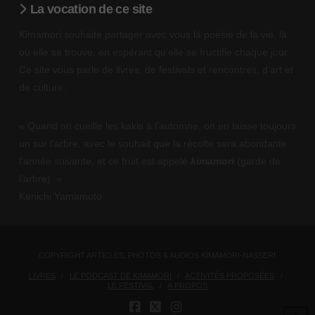
La vocation de ce site
Kimamori souhaite partager avec vous la poésie de la vie, là
où elle se trouve, en espérant qu’elle se fructifie chaque jour.
Ce site vous parle de livres, de festivals et rencontres, d’art et
de culture.
« Quand on cueille les kakis à l’automne, on en laisse toujours
un sur l’arbre, avec le souhait que la récolte sera abondante
l’année suivante, et ce fruit est appelé
kimamori
(garde de
l’arbre). »
Kenichi Yamamoto
COPYRIGHT ARTICLES, PHOTOS & AUDIOS KIMAMORI-NASSERI
LIVRES
LE PODCAST DE KIMAMORI
ACTIVITÉS PROPOSÉES
LE FESTIVAL
À PROPOS