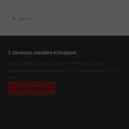
Search
Devenez membre Kimamori
Vous souhaitez recevoir le journal de Kimamori et/ou
participer aux activités proposées ? Cliquez ici pour en savoir
plus :