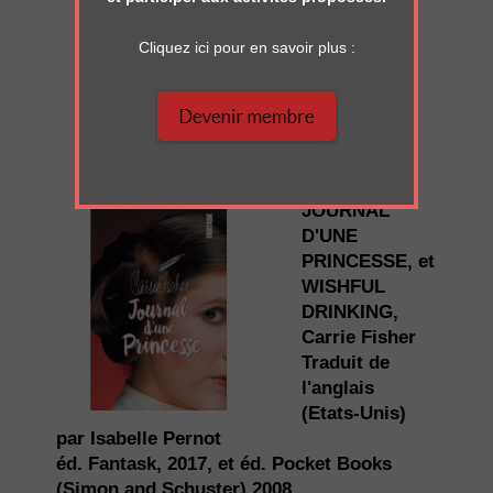
funny it would just be
Cliquez ici pour en savoir plus :
true, and that is
unacceptable ***.”
JOURNAL
D'UNE
PRINCESSE
, et
WISHFUL
DRINKING,
Carrie Fisher
Traduit de
l'anglais
(Etats-Unis)
par Isabelle Pernot
éd. Fantask, 2017, et éd. Pocket Books
(Simon and Schuster) 2008