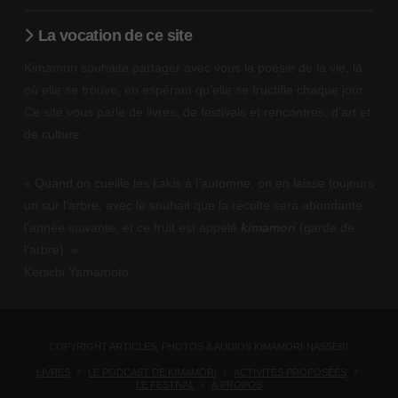
La vocation de ce site
Kimamori souhaite partager avec vous la poésie de la vie, là
où elle se trouve, en espérant qu’elle se fructifie chaque jour.
Ce site vous parle de livres, de festivals et rencontres, d’art et
de culture.
« Quand on cueille les kakis à l’automne, on en laisse toujours
un sur l’arbre, avec le souhait que la récolte sera abondante
l’année suivante, et ce fruit est appelé
kimamori
(garde de
l’arbre). »
Kenichi Yamamoto
COPYRIGHT ARTICLES, PHOTOS & AUDIOS KIMAMORI-NASSERI
LIVRES
LE PODCAST DE KIMAMORI
ACTIVITÉS PROPOSÉES
LE FESTIVAL
À PROPOS