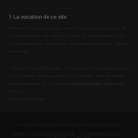
La vocation de ce site
Kimamori souhaite partager avec vous la poésie de la vie, là
où elle se trouve, en espérant qu’elle se fructifie chaque jour.
Ce site vous parle de livres, de festivals et rencontres, d’art et
de culture.
« Quand on cueille les kakis à l’automne, on en laisse toujours
un sur l’arbre, avec le souhait que la récolte sera abondante
l’année suivante, et ce fruit est appelé
kimamori
(garde de
l’arbre). »
Kenichi Yamamoto
COPYRIGHT ARTICLES, PHOTOS & AUDIOS KIMAMORI-NASSERI
LIVRES
LE PODCAST DE KIMAMORI
ACTIVITÉS PROPOSÉES
LE FESTIVAL
À PROPOS