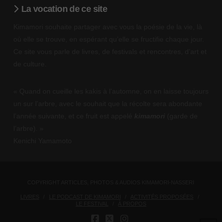
La vocation de ce site
Kimamori souhaite partager avec vous la poésie de la vie, là
où elle se trouve, en espérant qu’elle se fructifie chaque jour.
Ce site vous parle de livres, de festivals et rencontres, d’art et
de culture.
« Quand on cueille les kakis à l’automne, on en laisse toujours
un sur l’arbre, avec le souhait que la récolte sera abondante
l’année suivante, et ce fruit est appelé
kimamori
(garde de
l’arbre). »
Kenichi Yamamoto
COPYRIGHT ARTICLES, PHOTOS & AUDIOS KIMAMORI-NASSERI
LIVRES
LE PODCAST DE KIMAMORI
ACTIVITÉS PROPOSÉES
LE FESTIVAL
À PROPOS