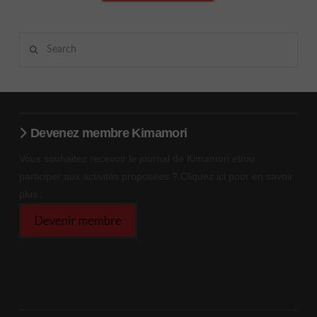
Search
Devenez membre Kimamori
Vous souhaitez recevoir le journal de Kimamori et/ou
participer aux activités proposées ? Cliquez ici pour en savoir
plus :