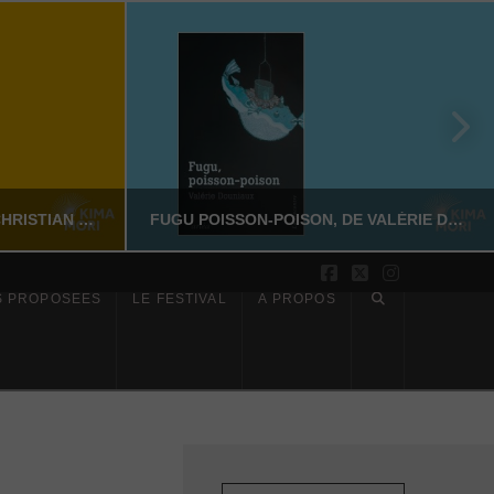
SUR LES PAS DE DAZAI, DE CHRISTIAN MERLHIOT
FUGU POISSON-POISON, DE VALÉRIE DOUNIAUX
Facebook
X
Instagram
S PROPOSÉES
LE FESTIVAL
À PROPOS
YASSI NASSERI
CTION
LITTÉRATURE NON-FICTION
6
JUILLET 17, 2026