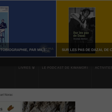
MILES – L’AUTOBIOGRAPHIE, PAR MILES DAVIS AVEC QUINCY TROUPE
LIVRES
LE PODCAST DE KIMAMORI
ACTIVITÉ
YASSI NASSERI
YASSI NASSERI
ÉRATURE NON-FICTION
LITTÉRATURE NON-FI
Carl Norac
JUILLET 24, 2026
JUILLET 24, 202