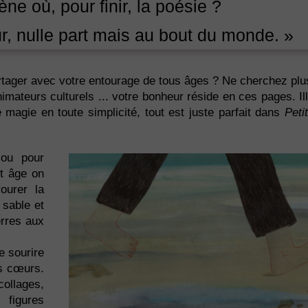
ne où, pour finir, la poésie ?
r, nulle part mais au bout du monde. »
tager avec votre entourage de tous âges ? Ne cherchez plus,
ateurs culturels ... votre bonheur réside en ces pages. Ill
magie en toute simplicité, tout est juste parfait dans
Peti
 ou pour
ut âge on
ourer la
 sable et
erres aux
e sourire
os cœurs.
collages,
 figures