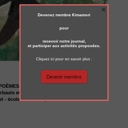
×
Devenez membre Kimamori
pour
recevoir notre journal,
et participer aux activités proposées.
Cliquez ici pour en savoir plus :
 POÈMES POUR Y ALLER
rbauts et Carl Norac
el - école des loisirs, 2022