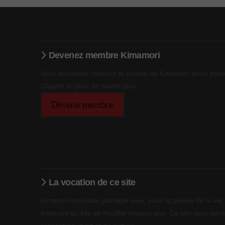
Devenez membre Kimamori
Vous souhaitez recevoir le journal de Kimamori et/ou parti
Cliquez ici pour en savoir plus :
La vocation de ce site
Kimamori souhaite partager avec vous la poésie de la vie, 
espérant qu’elle se fructifie chaque jour. Ce site vous parle