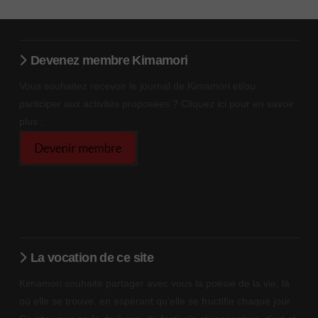
Devenez membre Kimamori
Vous souhaitez recevoir le journal de Kimamori et/ou
participer aux activités proposées ? Cliquez ici pour en savoir
plus :
La vocation de ce site
Kimamori souhaite partager avec vous la poésie de la vie, là
où elle se trouve, en espérant qu’elle se fructifie chaque jour.