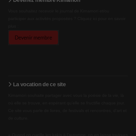
Vous souhaitez recevoir le journal de Kimamori et/ou
participer aux activités proposées ? Cliquez ici pour en savoir
plus :
La vocation de ce site
Kimamori souhaite partager avec vous la poésie de la vie, là
où elle se trouve, en espérant qu’elle se fructifie chaque jour.
Ce site vous parle de livres, de festivals et rencontres, d’art et
de culture.
« Quand on cueille les kakis à l’automne, on en laisse toujours