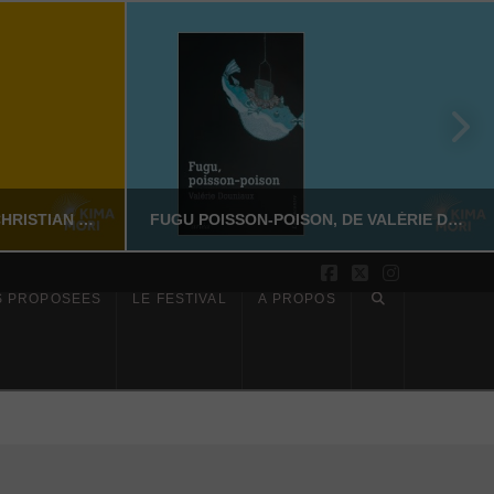
SUR LES PAS DE DAZAI, DE CHRISTIAN MERLHIOT
FUGU POISSON-POISON, DE VALÉRIE DOUNIAUX
Facebook
X
Instagram
S PROPOSÉES
LE FESTIVAL
À PROPOS
YASSI NASSERI
CTION
LITTÉRATURE NON-FICTION
6
JUILLET 17, 2026