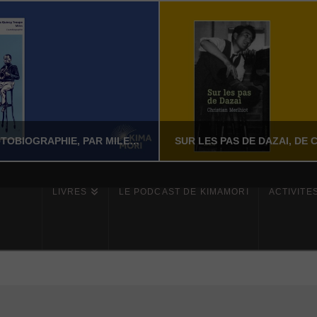
MILES – L’AUTOBIOGRAPHIE, PAR MILES DAVIS AVEC QUINCY TROUPE
LIVRES
LE PODCAST DE KIMAMORI
ACTIVITÉ
YASSI NASSERI
YASSI NASSERI
ÉRATURE NON-FICTION
LITTÉRATURE NON-FI
JUILLET 24, 2026
JUILLET 24, 202