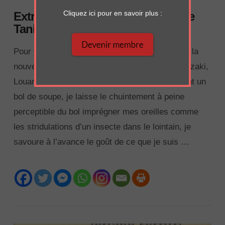
Cliquez ici pour en savoir plus :
Extrait de Louange de l'ombre, de
Tanizaki
Pour vous mettre en appétit, voici un extrait de la
nouvelle traduction de l’essai de Jun’ichirô Tanizaki,
Louange de l’ombre : Lorsque, me tenant devant un
bol de soupe, je laisse le chuintement à peine
perceptible du bol imprégner mes oreilles comme
les stridulations d’un insecte dans le lointain, je
savoure à l’avance le goût de ce que je suis …
VIEW POST